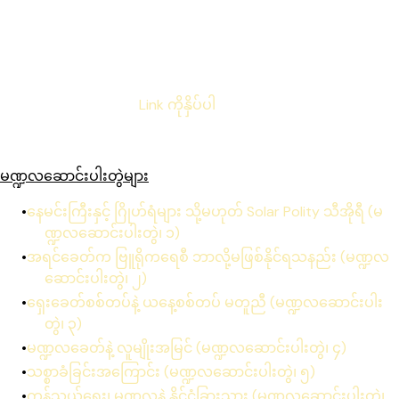
တဲ့ အချက်အလက်တွေ၊ ဆက်သွယ်ရေးစနစ်တွေနဲ့ ထိန်းချုပ်မှု
ယန္တရားတွေ လိုအပ်တယ်။....
(ဆက်လက်ဖတ်ရှုရန် ဒီ
Link ကိုနှိပ်ပါ
)
မဏ္ဍလဆောင်းပါးတွဲများ
နေမင်းကြီးနှင့် ဂြိုဟ်ရံများ သို့မဟုတ် Solar Polity သီအိုရီ (မ
ဏ္ဍလဆောင်းပါးတွဲ၊ ၁)
အရင်ခေတ်က ဗြူရိုကရေစီ ဘာလို့မဖြစ်နိုင်ရသနည်း (မဏ္ဍလ
ဆောင်းပါးတွဲ၊ ၂)
ရှေးခေတ်စစ်တပ်နဲ့ ယနေ့စစ်တပ် မတူညီ (မဏ္ဍလဆောင်းပါး
တွဲ၊ ၃)
မဏ္ဍလခေတ်နဲ့ လူမျိုးအမြင် (မဏ္ဍလဆောင်းပါးတွဲ၊ ၄)
သစ္စာခံခြင်းအကြောင်း (မဏ္ဍလဆောင်းပါးတွဲ၊ ၅)
ကုန်သွယ်ရေး၊ မဏ္ဍလနဲ့ နိုင်ငံခြားသား (မဏ္ဍလဆောင်းပါးတွဲ၊