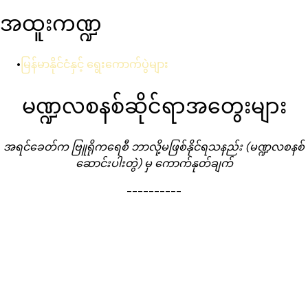
အထူးကဏ္ဍ
မြန်မာနိုင်ငံနှင့် ရွေးကောက်ပွဲများ
မဏ္ဍလစနစ်ဆိုင်ရာအတွေးများ
အရင်ခေတ်က ဗြူရိုကရေစီ ဘာလို့မဖြစ်နိုင်ရသနည်း (မဏ္ဍလစနစ်
ဆောင်းပါးတွဲ) မှ ကောက်နုတ်ချက်
----------
ထာဝရရှိခဲ့တဲ့ နိုင်ငံတော်ဆိုတဲ့ ဒဏ္ဍာရီ (The Myth of Timeless
Statehood) ကို ကြည့်ပါစို့။