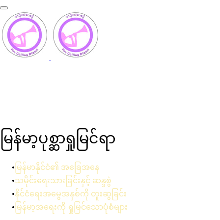
မြန်မာ့နိုင်ငံရေးကောက်ကြောင်း
များ
မြန်မာ့ပုစ္ဆာရှုမြင်ရာ
မြန်မာနိုင်ငံ၏ အခြေအနေ
သမိုင်းရေးသားခြင်းနှင့် ဆန္ဒစွဲ
နိုင်ငံရေးအမွေအနှစ်ကို တူးဆွခြင်း
မြန်မာ့အရေးကို ရှုမြင်သောပုံစံများ