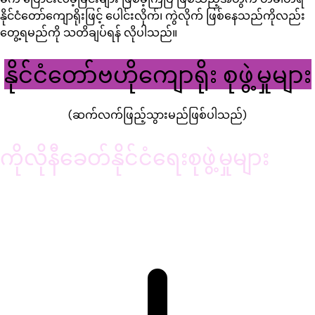
နိုင်ငံတော်ကျောရိုးဖြင့် ပေါင်းလိုက်၊ ကွဲလိုက် ဖြစ်နေသည်ကိုလည်း
တွေ့ရမည်ကို သတိချပ်ရန် လိုပါသည်။
နိုင်ငံတော်ဗဟိုကျောရိုး စုဖွဲ့မှုများ
(ဆက်လက်ဖြည့်သွားမည်ဖြစ်ပါသည်)
ကိုလိုနီခေတ်နိုင်ငံရေးစုဖွဲ့မှုများ