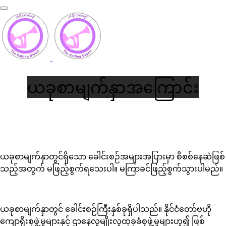
ယခုစာမျက်နှာအကြောင်း
ယခုစာမျက်နှာတွင်ရှိသော ခေါင်းစဉ်အများအပြားမှာ စိစစ်နေဆဲဖြစ်
သည့်အတွက် မဖြည့်စွက်ရသေးပါ။ မကြာခင်ဖြည့်စွက်သွားပါမည်။
ယခုစာမျက်နှာတွင် ခေါင်းစဉ်ကြီးနှစ်ခုရှိပါသည်။ နိုင်ငံတော်ဗဟို
ကျောရိုးစုဖွဲ့မှုများနှင့် ဌာနေလူမျိုးလူထုခုခံစုဖွဲ့မှုများဟူ၍ ဖြစ်