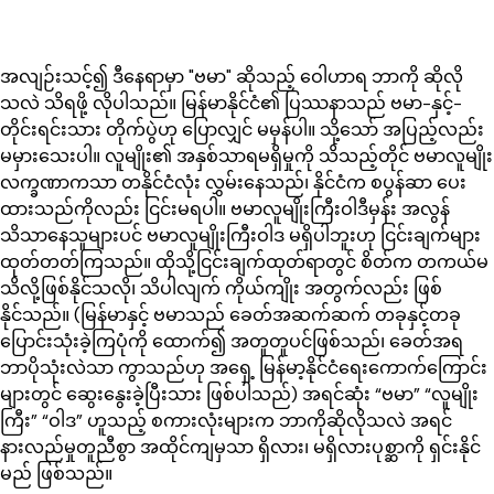
အလျဉ်းသင့်၍ ဒီနေရာမှာ "ဗမာ" ဆိုသည့် ဝေါဟာရ ဘာကို ဆိုလို
သလဲ သိရဖို့ လိုပါသည်။ မြန်မာနိုင်ငံ၏ ပြဿနာသည် ဗမာ-နှင့်-
တိုင်းရင်းသား တိုက်ပွဲဟု ပြောလျှင် မမှန်ပါ။ သို့သော် အပြည့်လည်း
မမှားသေးပါ။ လူမျိုး၏ အနှစ်သာရမရှိမှုကို သိသည့်တိုင် ဗမာလူမျိုး
လက္ခဏာကသာ တနိုင်ငံလုံး လွှမ်းနေသည်၊ နိုင်ငံက စပွန်ဆာ ပေး
ထားသည်ကိုလည်း ငြင်းမရပါ။ ဗမာလူမျိုးကြီးဝါဒီမှန်း အလွန်
သိသာနေသူများပင် ဗမာလူမျိုးကြီးဝါဒ မရှိပါဘူးဟု ငြင်းချက်များ
ထုတ်တတ်ကြသည်။ ထိုသို့ငြင်းချက်ထုတ်ရာတွင် စိတ်က တကယ်မ
သိလို့ဖြစ်နိုင်သလို၊ သိပါလျက် ကိုယ်ကျိုး အတွက်လည်း ဖြစ်
နိုင်သည်။ (မြန်မာနှင့် ဗမာသည် ခေတ်အဆက်ဆက် တခုနှင့်တခု
ပြောင်းသုံးခဲ့ကြပုံကို ထောက်၍ အတူတူပင်ဖြစ်သည်၊ ခေတ်အရ
ဘာပိုသုံးလဲသာ ကွာသည်ဟု အရှေ့ မြန်မာ့နိုင်ငံရေးကောက်ကြောင်း
များတွင် ဆွေးနွေးခဲ့ပြီးသား ဖြစ်ပါသည်) အရင်ဆုံး “ဗမာ” “လူမျိုး
ကြီး” “ဝါဒ” ဟူသည့် စကားလုံးများက ဘာကိုဆိုလိုသလဲ အရင်
နားလည်မှုတူညီစွာ အထိုင်ကျမှသာ ရှိလား၊ မရှိလားပုစ္ဆာကို ရှင်းနိုင်
မည် ဖြစ်သည်။