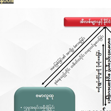
နှိပ်ပါ။