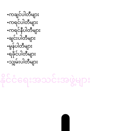
ကချင်ပါတီများ
ကရင်ပါတီများ
ကရင်နီပါတီများ
ချင်းပါတီများ
မွန်ပါတီများ
ရခိုင်ပါတီများ
သျှမ်းပါတီများ
နိုင်ငံရေးအသင်းအဖွဲ့များ