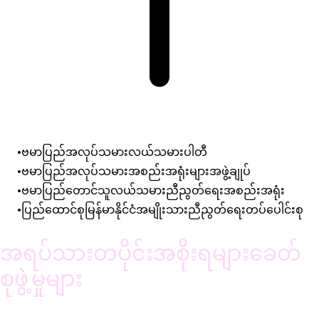
ဗမာပြည်အလုပ်သမားလယ်သမားပါတီ
ဗမာပြည်အလုပ်သမားအစည်းအရုံးများအဖွဲ့ချုပ်
ဗမာပြည်တောင်သူလယ်သမားညီညွတ်ရေးအစည်းအရုံး
ပြည်ထောင်စုမြန်မာနိုင်ငံအမျိုးသားညီညွတ်ရေးတပ်ပေါင်းစု
အရပ်သားတပိုင်းအစိုးရများခေတ်
စုဖွဲ့မှုများ