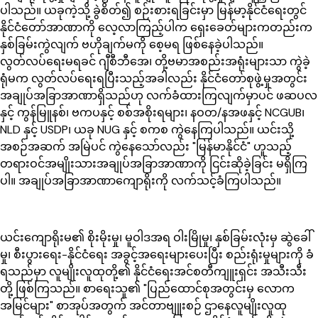
ပါသည်။ ယခုကဲ့သို့ ခွဲစိတ်၍ စဉ်းစားရခြင်းမှာ မြန်မာ့နိုင်ငံရေးတွင်
နိုင်ငံတော်အာဏာကို လေ့လာကြည့်ပါက ရှေးခေတ်များကတည်းက
နှစ်ခြမ်းကွဲလျက် ဗဟိုချက်မကို စေ့မရ ဖြစ်နေခဲ့ပါသည်။
လွတ်လပ်ရေးမရခင် ဂျီစီဘီအေ၊ တို့ဗမာအစည်းအရုံးများသာ ကွဲခဲ့
ရုံမက လွတ်လပ်ရေးရပြီးသည့်အခါလည်း နိုင်ငံတော်စုဖွဲ့မှုအတွင်း
အချုပ်အခြာအာဏာရှိသည်ဟု လက်ခံထားကြလျက်မှာပင် ဖဆပလ
နှင့် ကွန်မြူနစ်၊ ဗကပနှင့် စစ်အစိုးရများ၊ နဝတ/နအဖနှင့် NCGUB၊
NLD နှင့် USDP၊ ယခု NUG နှင့် စကစ ကွဲနေကြပါသည်။ ယင်းသို့
အစဉ်အဆက် အမြဲပင် ကွဲနေသော်လည်း "မြန်မာနိုင်ငံ" ဟူသည့်
တရားဝင်အမျိုးသားအချုပ်အခြာအာဏာကို ငြင်းဆိုခဲ့ခြင်း မရှိကြ
ပါ။ အချုပ်အခြာအာဏာကျောရိုးကို လက်သင့်ခံကြပါသည်။
ယင်းကျောရိုးမ၏ စိုးမိုးမှု၊ မူဝါဒအရ ဝါးမြိုမှု၊ နှစ်ခြမ်းလုံးမှ ဆွဲခေါ်
မှု၊ စီးပွားရေး-နိုင်ငံရေး အခွင့်အရေးများပေးပြီး စည်းရုံးမှုများကို ခံ
ရသည်မှာ လူမျိုးလူထုတို့၏ နိုင်ငံရေးအင်စတီကျူးရှင်း အသီးသီး
တို့ ဖြစ်ကြသည်။ စာရေးသူ၏ "ပြည်ထောင်စုအတွင်းမှ လောက
အမြင်များ" စာအုပ်အတွက် အင်တာဗျူးစဉ် ဌာနေလူမျိုးလူထု