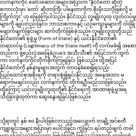
လက်နက်ကိုင် ခေါင်းဆောင်အများအပြားက "နိုင်ငံတော် ဆိုတဲ့
စကားလုံးမှာ 'တော်' ဆိုတာကြီး ပါနေတာကိုက စိုးမိုးသလိုဖြစ်လို့ မ
ကြိုက်ဘူး" ဟု ဖြေခဲ့ကြပါသည်။ နိုင်ငံသည် လူမျိုးလူထု လွတ်လပ်မှု
များကို ချုပ်တည်းခြင်း၊ ဘာသာစကားနှင့် ယဉ်ကျေးမှုများကို ဝါးမြို
ဖျောက်ဖျက်ခြင်းများ ဆက်တိုက်ဖြစ်ခဲ့သည်။ လူမျိုးလူထုတို့သည်
နိုင်ငံတော်၏ စုဖွဲ့မှု (Form of State) နှင့် ယင်းနိုင်ငံတော်၏
တရားဝင်မှု (Legitimacy of the State itself) ကို လက်မခံ၍ အစော
တည်းက ဖွဲ့စည်းပုံအခြေခံဥပဒေ အသီးသီး၏ အပြင်ဘက် ထွက်
ကာ လက်နက်ကိုင်တိုက်ခိုက်ကြရခြင်း ဖြစ်သည်။ ထို့အပြင်
နိုင်ငံတော်ကို နစ်နာမှုများအတွက် တာဝန်ခံစေ၍ရသည့်၊
ပြည်ထောင်စုအစိုးရကို တရားစွဲ၍ရှင်းနိုင်သည့် အနေအထား မ
ရောက်မချင်းလည်း လက်နက်ကိုင် တိုက်ရဦးမည်သာဖြစ်သည်။
ထို့ကြောင့် ယင်းလူမျိုးလူထုတို့၏ နိုင်ငံရေးကို အာဏာစုဖွဲ့မှုအရ
သီးခြားခွဲထုတ်ကာ ဆွေးနွေးရခြင်းဖြစ်သည်။
သို့ရာတွင် နှစ် ၈၀ နီးပါးဖြစ်လာသည့်အလျောက် တချို့အင်စတီ
ကျူးရှင်းအများအပြားမှာ ပေါင်းခြင်း၊ ကွဲခြင်း၊ ရပ်တည်ချက် တခါ
မက ပြောင်းလဲခဲ့ခြင်းများ ဖြစ်ခဲ့ကြပြီ ဖြစ်သည့်အတွက် တခါတရံ