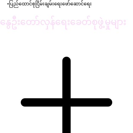
ပြည်ထောင်စုငြိမ်းချမ်းရေးဖော်ဆောင်ရေး
နွေဦးတော်လှန်ရေးခေတ်စုဖွဲ့မှုများ