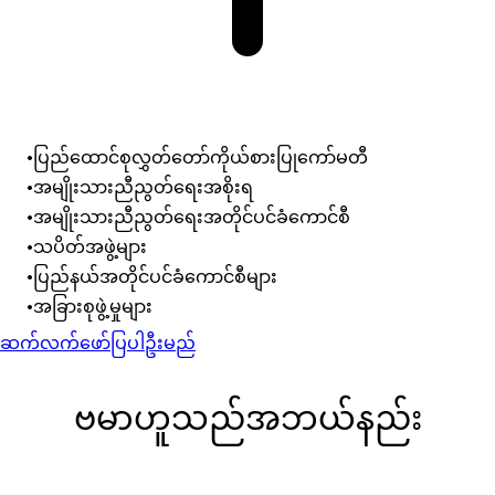
ပြည်ထောင်စုလွှတ်တော်ကိုယ်စားပြုကော်မတီ
အမျိုးသားညီညွတ်ရေးအစိုးရ
အမျိုးသားညီညွတ်ရေးအတိုင်ပင်ခံကောင်စီ
သပိတ်အဖွဲ့များ
ပြည်နယ်အတိုင်ပင်ခံကောင်စီများ
အခြားစုဖွဲ့မှုများ
ဆက်လက်ဖော်ပြပါဦးမည်
ဗမာဟူသည်အဘယ်နည်း