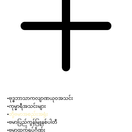
ဗုဒ္ဓဘာသာကလျာဏယုဝအသင်း
ကုမ္မာရီအသင်းများ
တို့ဗမာအစည်းအရုံး
ဗမာပြည်ကွန်မြူနစ်ပါတီ
ဗမာ့ထွက်ရပ်ဂိုဏ်း