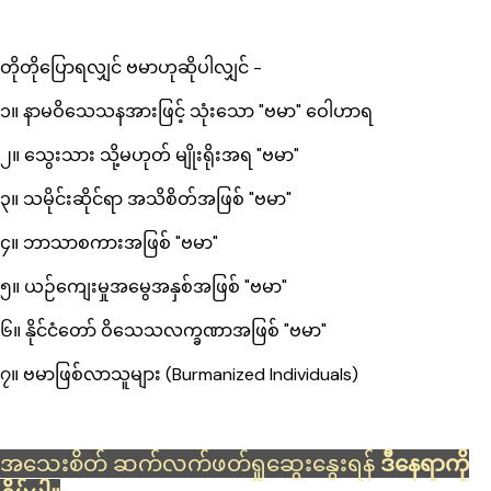
တိုတိုပြောရလျှင် ဗမာဟုဆိုပါလျှင် -
၁။ နာမဝိသေသနအားဖြင့် သုံးသော "ဗမာ" ဝေါဟာရ
၂။ သွေးသား သို့မဟုတ် မျိုးရိုးအရ "ဗမာ"
၃။ သမိုင်းဆိုင်ရာ အသိစိတ်အဖြစ် "ဗမာ"
၄။ ဘာသာစကားအဖြစ် "ဗမာ"
၅။ ယဉ်ကျေးမှုအမွေအနှစ်အဖြစ် "ဗမာ"
၆။ နိုင်ငံတော် ဝိသေသလက္ခဏာအဖြစ် "ဗမာ"
၇။ ဗမာဖြစ်လာသူများ (Burmanized Individuals)
အသေးစိတ် ဆက်လက်ဖတ်ရှုဆွေးနွေးရန်
ဒီနေရာကို