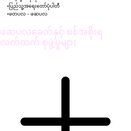
ပြည်သူ့အရေးတော်ပုံပါတီ
ဖတပလ - ဖဆပလ
ဖဆပလခေတ်နှင့် စစ်အစိုးရ
လက်ထက် စုဖွဲ့မှုများ