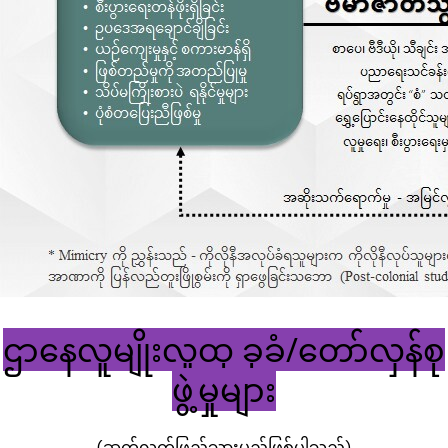
ဌာနေလူမျိုးလူထု ခုခံ/တော်လှန်စု
ဖွဲ့မှုများ
(ဆက်လက်ဖြည့်သွားမည်ဖြစ်ပါသည်)